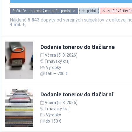
Počítače - spotrebný materiál - predaj
pridať
zrušiť všetky fil
Nájdené
5 843
dopyty od verejných subjektov v celkovej h
4 mil. €
.
Dodanie tonerov do tlačiarne
Včera (5. 8. 2026)
Trnavský kraj
Výrobky
150 — 700 €
Dodanie tonerov do tlačiarní
Včera (5. 8. 2026)
Trnavský kraj
Výrobky
do 150 €