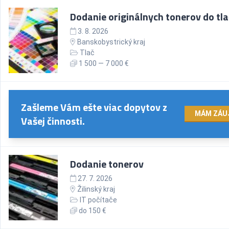
Dodanie originálnych tonerov do tla
3. 8. 2026
Banskobystrický kraj
Tlač
1 500 — 7 000 €
Zašleme Vám ešte viac dopytov z
MÁM ZÁU
Vašej činnosti.
Dodanie tonerov
27. 7. 2026
Žilinský kraj
IT počítače
do 150 €