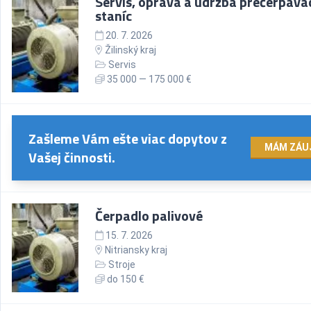
Servis, oprava a údržba prečerpáva
staníc
20. 7. 2026
Žilinský kraj
Servis
35 000 — 175 000 €
Zašleme Vám ešte viac dopytov z
MÁM ZÁU
Vašej činnosti.
Čerpadlo palivové
15. 7. 2026
Nitriansky kraj
Stroje
do 150 €