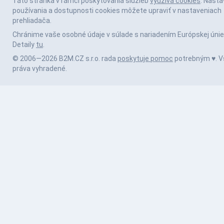
Táto stránka v rámci poskytovania služieb
využíva cookies
. Nasta
používania a dostupnosti cookies môžete upraviť v nastaveniach
prehliadača.
Chránime vaše osobné údaje v súlade s nariadením Európskej únie
Detaily
tu
.
© 2006—2026 B2M.CZ s.r.o. rada
poskytuje pomoc
potrebným ♥️. V
práva vyhradené.