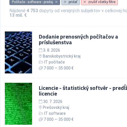
Počítače - software - predaj
pridať
zrušiť všetky filtre
Nájdené
4 753
dopyty od verejných subjektov v celkovej h
13 mil. €
.
Dodanie prenosných počítačov a
príslušenstva
3. 8. 2026
Banskobystrický kraj
IT počítače
7 000 — 35 000 €
Licencie - štatistický softvér - predĺ
licencie
30. 7. 2026
Prešovský kraj
IT software
7 000 — 35 000 €