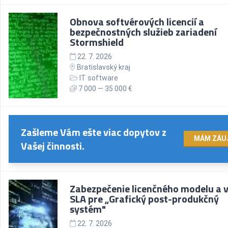
Obnova softvérových licencií a
bezpečnostných služieb zariadení
Stormshield
22. 7. 2026
Bratislavský kraj
IT software
7 000 — 35 000 €
Zašleme Vám ešte viac dopytov z
MÁM ZÁU
Vašej činnosti.
Zabezpečenie licenčného modelu a 
SLA pre „Grafický post-produkčný
systém"
22. 7. 2026