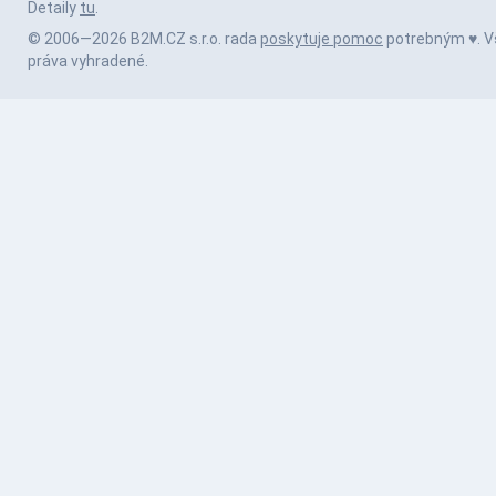
Detaily
tu
.
© 2006—2026 B2M.CZ s.r.o. rada
poskytuje pomoc
potrebným ♥️. V
práva vyhradené.