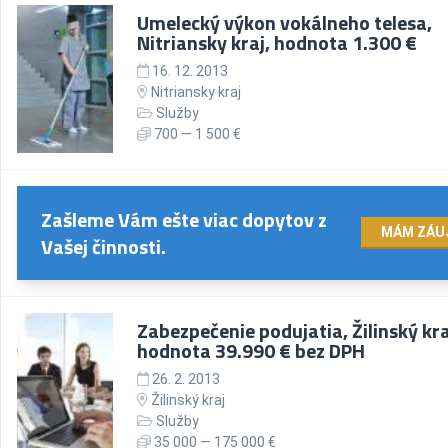
Umelecký výkon vokálneho telesa,
Nitriansky kraj, hodnota 1.300 €
16. 12. 2013
Nitriansky kraj
Služby
700 — 1 500 €
Zašleme Vám ešte viac dopytov z
MÁM ZÁU
Vašej činnosti.
Zabezpečenie podujatia, Žilinský kra
hodnota 39.990 € bez DPH
26. 2. 2013
Žilinský kraj
Služby
35 000 — 175 000 €