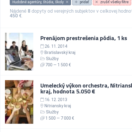
Hudobné agentúry, štúdia, školy
pridať
zrušiť všetky filtre
Nájdené
8
dopyty od verejných subjektov v celkovej hodn
450 €
.
Prenájom prestrešenia pódia, 1 ks
26. 11. 2014
Bratislavský kraj
Služby
700 — 1 500 €
Umelecký výkon orchestra, Nitrians
kraj, hodnota 5.050 €
16. 12. 2013
Nitriansky kraj
Služby
1 500 — 7 000 €