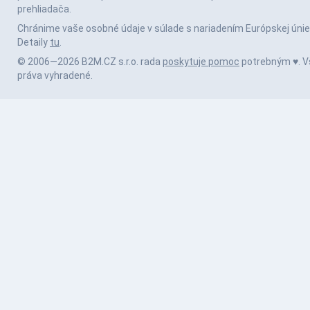
prehliadača.
Chránime vaše osobné údaje v súlade s nariadením Európskej únie
Detaily
tu
.
© 2006—2026 B2M.CZ s.r.o. rada
poskytuje pomoc
potrebným ♥️. V
práva vyhradené.