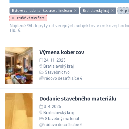
Bytové zariadenia - koberce a linoleum
Bratislavský kraj
pr
zrušiť všetky filtre
Nájdené
94
dopyty od verejných subjektov v celkovej hod
tis. €
.
Výmena kobercov
24. 11. 2025
Bratislavský kraj
Stavebníctvo
rádovo desaťtisíce €
Dodanie stavebného materiálu
3. 4. 2025
Bratislavský kraj
Stavebný materiál
rádovo desaťtisíce €