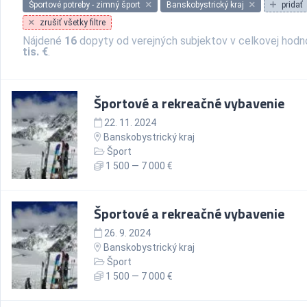
Športové potreby - zimný šport
Banskobystrický kraj
pridať
zrušiť všetky filtre
Nájdené
16
dopyty od verejných subjektov v celkovej hod
tis. €
.
Športové a rekreačné vybavenie
22. 11. 2024
Banskobystrický kraj
Šport
1 500 — 7 000 €
Športové a rekreačné vybavenie
26. 9. 2024
Banskobystrický kraj
Šport
1 500 — 7 000 €