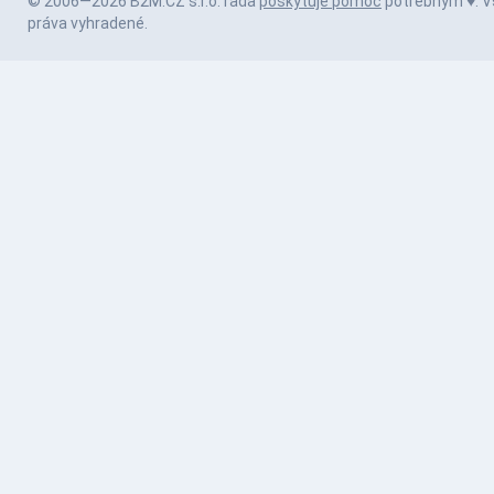
© 2006—2026 B2M.CZ s.r.o. rada
poskytuje pomoc
potrebným ♥️. V
práva vyhradené.