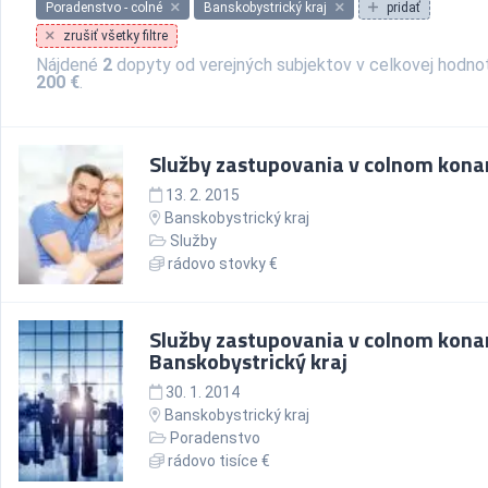
Poradenstvo - colné
Banskobystrický kraj
pridať
zrušiť všetky filtre
Nájdené
2
dopyty od verejných subjektov v celkovej hodn
200 €
.
Služby zastupovania v colnom kona
13. 2. 2015
Banskobystrický kraj
Služby
rádovo stovky €
Služby zastupovania v colnom konan
Banskobystrický kraj
30. 1. 2014
Banskobystrický kraj
Poradenstvo
rádovo tisíce €