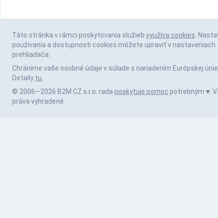
Táto stránka v rámci poskytovania služieb
využíva cookies
. Nasta
používania a dostupnosti cookies môžete upraviť v nastaveniach
prehliadača.
Chránime vaše osobné údaje v súlade s nariadením Európskej únie
Detaily
tu
.
© 2006—2026 B2M.CZ s.r.o. rada
poskytuje pomoc
potrebným ♥️. V
práva vyhradené.