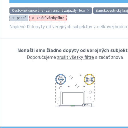
Cestovné kancelárie - zahraničné zájazdy - leto
Banskobystrický kraj
pridať
zrušiť všetky filtre
Nájdené
0
dopyty od verejných subjektov v celkovej hodn
Nenašli sme žiadne dopyty od verejných subjek
Doporučujeme
zrušiť všetky filtre
a začať znova.