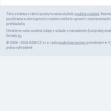
Táto stránka v rámci poskytovania služieb
využíva cookies
. Nasta
používania a dostupnosti cookies môžete upraviť v nastaveniach
prehliadača.
Chránime vaše osobné údaje v súlade s nariadením Európskej únie
Detaily
tu
.
© 2006—2026 B2M.CZ s.r.o. rada
poskytuje pomoc
potrebným ♥️. V
práva vyhradené.