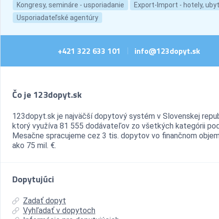
Kongresy, semináre - usporiadanie
Export-Import - hotely, uby
Usporiadateľské agentúry
+421 322 633 101
info@123dopyt.sk
|
Čo je 123dopyt.sk
123dopyt.sk je najväčší dopytový systém v Slovenskej repub
ktorý využíva 81 555 dodávateľov zo všetkých kategórii pod
Mesačne spracujeme cez 3 tis. dopytov vo finančnom objem
ako 75 mil. €.
Dopytujúci
Zadať dopyt
Vyhľadať v dopytoch