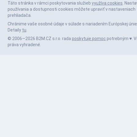
Táto stránka v rámci poskytovania služieb
využíva cookies
. Nasta
používania a dostupnosti cookies môžete upraviť v nastaveniach
prehliadača.
Chránime vaše osobné údaje v súlade s nariadením Európskej únie
Detaily
tu
.
© 2006—2026 B2M.CZ s.r.o. rada
poskytuje pomoc
potrebným ♥️. V
práva vyhradené.