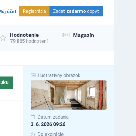
Registrácia
Zadať
zadarmo
dopyt
Môj účet
Hodnotenie
Magazín
79 865
hodnotení
Ilustratívny obrázok
nuku
Dátum zadania
3. 6. 2026 09:26
Do expirácie