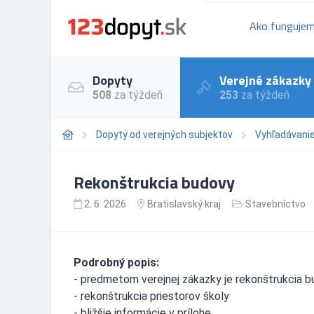
Ako funguje
Dopyty
Verejné zákazky
508
za týždeň
253
za týždeň
Dopyty od verejných subjektov
Vyhľadávani
Rekonštrukcia budovy
2. 6. 2026
Bratislavský kraj
Stavebníctvo
Podrobný popis:
- predmetom verejnej zákazky je rekonštrukcia 
- rekonštrukcia priestorov školy
- bližšie informácie v prílohe